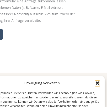
aktformular eine Anfrage zukommen lassen,
ebenen Daten (z. B. Name, E-Mail-Adresse,
lt Ihrer Nachricht) ausschließlich zum Zweck der
 Ihrer Anfrage verarbeitet.
folgt auf Grundlage von Art. 6 Abs. 1 lit. a DSGVO,
 des Formulars in die Datenverarbeitung
ch intern verarbeitet und nicht an Dritte
esetzliche Verpflichtung besteht oder Ihre
iegt.
obenen personenbezogenen Daten werden
Einwilligung verwalten
r Speicherung entfällt – in der Regel nach
Dr. med. Y. Tang
Ihrer Anfrage –, sofern keine gesetzlichen
optimales Erlebnis zu bieten, verwenden wir Technologien wie Cookies,
formationen zu speichern und/oder darauf zuzugreifen. Wenn du diesen
nstehen oder Sie Ihre Einwilligung widerrufen.
Kaiserdamm 30
n zustimmst, können wir Daten wie das Surfverhalten oder eindeutige IDs
14057 Berlin
ebsite verarbeiten. Wenn du deine Einwilligung nicht erteilst oder