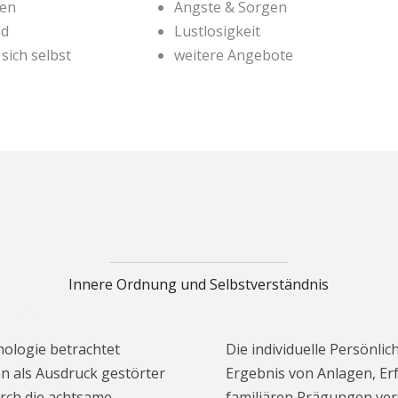
ten
Ängste & Sorgen
nd
Lustlosigkeit
sich selbst
weitere Angebote
Innere Ordnung und Selbstverständnis
hologie betrachtet
Die individuelle Persönlich
n als Ausdruck gestörter
Ergebnis von Anlagen, E
rch die achtsame
familiären Prägungen ver