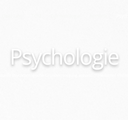
Über uns
TCM
Dermatologie
Ästhetik
Psych
Psychologie
iduelle Psychosologische Grundversorgung anhand chinesischer Philo