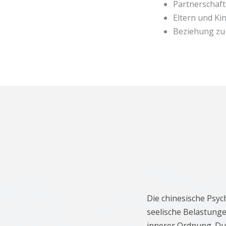
Partnerschaf
Eltern und Ki
Beziehung zu 
Die chinesische Psyc
seelische Belastunge
innerer Ordnung. Du