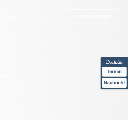
ologie
Events & Kurse
Termine & Kontakt
Termin
sophie
Nachricht