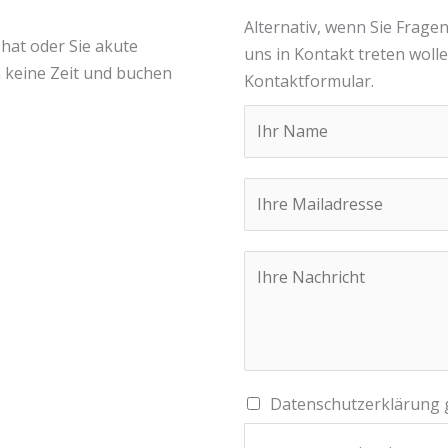
Alternativ, wenn Sie Frag
hat oder Sie akute
uns in Kontakt treten woll
 keine Zeit und buchen
Kontaktformular.
I
h
r
E
N
m
a
a
m
Y
i
e
o
l
*
u
A
r
d
M
d
e
E
Datenschutzerklärung 
r
s
l
e