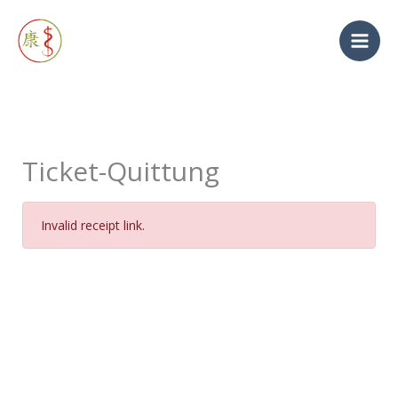
Zum
Inhalt
springen
Ticket-Quittung
Invalid receipt link.